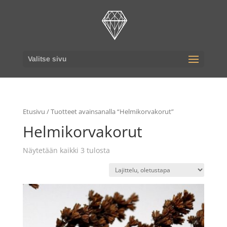
Valitse sivu
Etusivu
/ Tuotteet avainsanalla “Helmikorvakorut”
Helmikorvakorut
Näytetään kaikki 3 tulosta